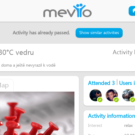
Activity has already passed.
Show similar activities
30°C vedru
Activity
e doma a ještě nevyrazil k vodě
|
Attended 3
Users i
ap
more than a week
kou přehradu
more than a week
Activity information
ivarsky přehradě ? Mám to kousek
Interest
relax
more than a week