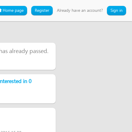
Home page
Register
Already have an account?
Sign in
 has already passed.
nterested in 0