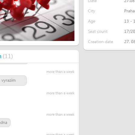
Date
27.08
ktivitě? Rád bych se přidal, jak se tam
City
Praha
Age
13 - 
more than a week
tri
tak čim vic nás bude tim lepe
Seat count
17/2
Creation date
27. 0
more than a week
(
11
)
n
lidí sejít
more than a week
m vyrazím
more than a week
more than a week
adna
more than a week