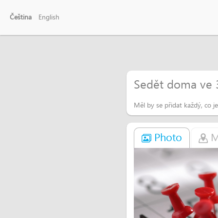
Čeština
English
Sedět doma ve 
Měl by se přidat každý, co j
Photo
M
Dave
Přijď na Hostivařs
Denny105
Co se děje na host
Fajnfotograf