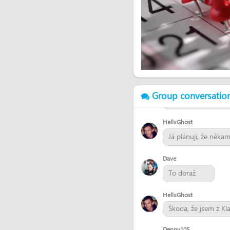
To jste psali k mé a
dostanu?
Ivet
Máme tam sraz ve 
Dave
Group conversatio
No máme se tam pár 
HellxGhost
Já plánuji, že něka
Dave
To doraž
HellxGhost
Škoda, že jsem z Kl
Denny105