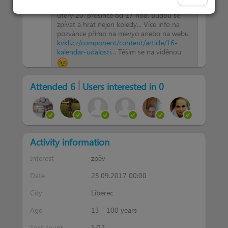
odehraje v krajské liberecké knihovně v
úterý 20. prosince od 17 hod. Budou se
zpívat a hrát nejen koledy... Více info na
pozvánce přímo na mevyo anebo na webu
kvkli.cz/component/content/article/16-
kalendar-udalosti…
Těším se na viděnou
|
Attended 6
Users interested in 0
Activity information
Interest
zpěv
Date
25.09.2017 00:00
City
Liberec
Age
13 - 100 years