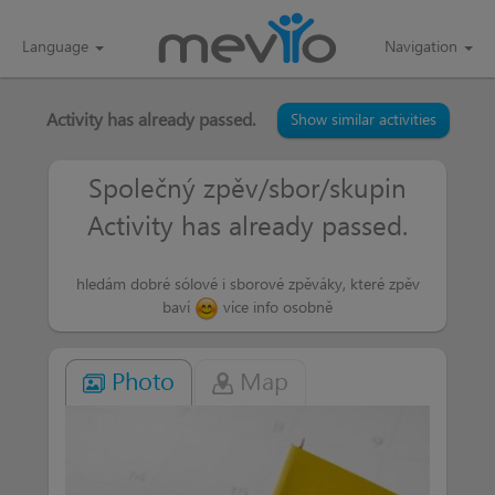
Language
Navigation
Activity has already passed.
Show similar activities
Společný zpěv/sbor/skupin
Activity has already passed.
hledám dobré sólové i sborové zpěváky, které zpěv
baví
více info osobně
Photo
Map
Vojta
more than a week
Ahoj hraju na kytaru a rád zpívám