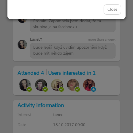
Takova skupina tady jeste neni
Close
LucieLT
more than a week
Promin! Zapomněla jsem dodat, že ta
skupina je na facebooku
LucieLT
more than a week
Bude lepší, když uvidím upozornění když
bude mít někdo zájem
|
Attended 4
Users interested in 1
Activity information
Interest
tanec
Date
18.10.2017 00:00