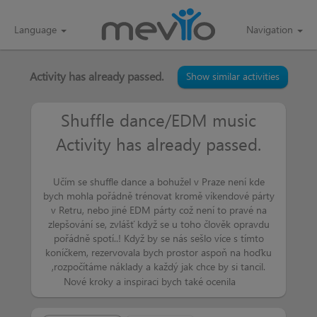
Language
Navigation
Activity has already passed.
Show similar activities
Shuffle dance/EDM music
Activity has already passed.
Petr
more than a week
čau Lucie,dnes jsem jsi přečetl inzerát?Jak
tonakonec dopadlo?Měl bych zájem.Petr
Učím se shuffle dance a bohužel v Praze není kde
bych mohla pořádně trénovat kromě víkendové párty
v Retru, nebo jiné EDM párty což není to pravé na
LucieLT
more than a week
zlepšování se, zvlášť když se u toho člověk opravdu
Ahoj Petře, nakonec bohužel nijak..
pořádně spotí..! Když by se nás sešlo více s tímto
Domlouvám pronájem 1x týdně na hoďku,
koníčkem, rezervovala bych prostor aspoň na hoďku
vychází to na dost málo, tak pokud to
půjde dobře, byl by do budoucna i prostor
,rozpočítáme náklady a každý jak chce by si tancil.
Nové kroky a inspiraci bych také ocenila
JirkaPraus
more than a week