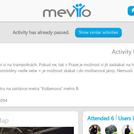
Activity has already passed.
Show similar activities
Activity
ání si na trampolínách. Pokud ne, tak v Praze je možnost si jít zaskákat na
rozmístěny vedle sebe + je možnost skákat i do molitanové jámy. Nemusíš s
tru na zastávce metra “Kolbenova” metro B
1094
|
Attended 6
Users i
ap