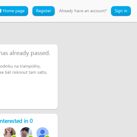
Home page
Register
Already have an account?
Sign in
 has already passed.
 hodinku na trampolíny.
e bát risknout tam salto,
nterested in 0