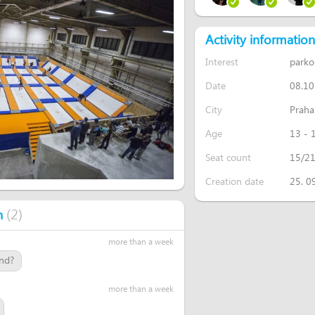
Activity information
Interest
parko
Date
08.10
City
Praha
Age
13 - 
Seat count
15/2
Creation date
25. 0
(
2
)
n
more than a week
end?
more than a week