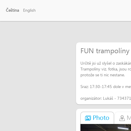
Čeština
English
FUN trampolíny
Určitě jsi už slyšel o zaskák
Trampolíny viz. fotka, jsou 
protože se ti nic nestane.
Sraz: 17:30-17:45 dole v me
organizátor: Lukáš - 73437
Photo
M