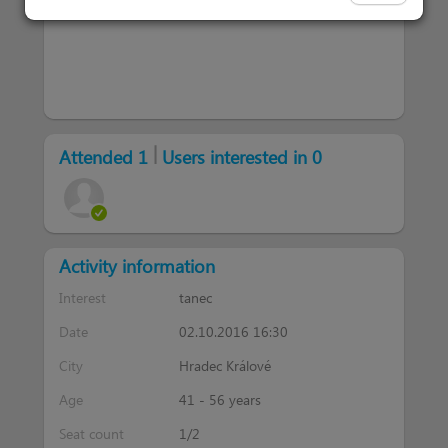
|
Attended 1
Users interested in 0
Activity information
Interest
tanec
Date
02.10.2016 16:30
City
Hradec Králové
Age
41 - 56 years
Seat count
1/2