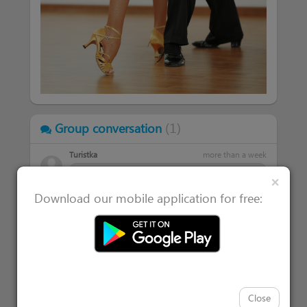
(
1
)
Group conversation
Turistka
more than a week
Dobrý den. Máte zájem chodit do
Clos
×
tanečních pro dospělé ?
Download our mobile application for free:
Close