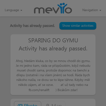
Language
Navigation
Activity has already passed.
Show similar activities
SPARING DO GYMU
Activity has already passed.
renalift
more than a week
to bylo nějaký rychlý
Ahoj, hledám kluka, co by se mnou chodil do gymu.
Antonin
more than a week
Je mi jedno kam, ráda se přizpůsobím, když nebudu
muset chodit sama, protože dopomoc na benchi a
Tak zni to zajimave ?
dřepu (ostatně i na všem jiném) se hodí. Ráda bych
někoho našla, ve dvou se to lépe táhne. Kdyby měl
renalift
more than a week
někdo zájem, ať se ozve.
ať už tady nebo na
zajímavě?
No, spíš tréninky jsou
fb.com/renalift
) Bicákům zdar!
zajímavé, tvrdé až stříká kev
ano, u
holky nezvyk