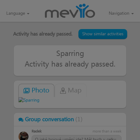
Language
Navigation
Activity has already passed.
Show similar activities
Sparring
Activity has already passed.
Photo
Map
(
1
)
Group conversation
Radek
more than a week
O jaké bojové umění jde? Měl bych v celku