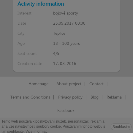
Activity information
Interest
bojové sporty
Date
25.09.2017 00:00
City
Teplice
Age
18 - 100 years
Seat count
4/5
Creation date
17. 08. 2016
Homepage
|
About project
|
Contact
|
Terms and Conditions
|
Privacy policy
|
Blog
|
Reklama
|
Facebook
Tento web používá k poskytování služeb, personalizaci reklam a
Copyright © 2016-2026 Mevyo. All rights reserved.
analýze návštěvnosti soubory cookie. Používáním tohoto webu s
Souhlasím
tím souhlasíte.
Více informací