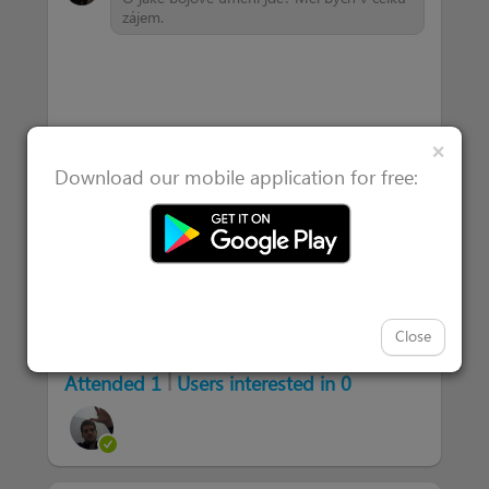
zájem.
Clos
×
Download our mobile application for free:
Close
|
Attended 1
Users interested in 0