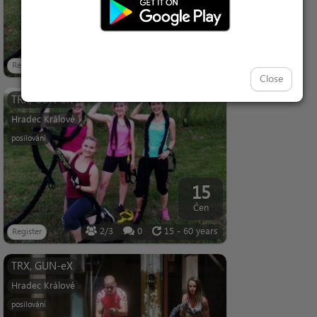
13
Čen
3/3
0
15 - 60 years
Register
Close
TRX, GUN-eX
Hradec Králové
posilování
15
Čen
2/3
0
15 - 60 years
Register
TRX, GUN-eX
Hradec Králové
posilování