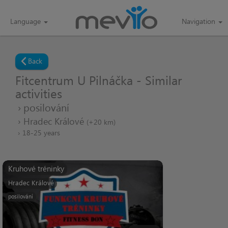
Language
Navigation
Back
Fitcentrum U Pilnáčka - Similar
activities
posilování
Hradec Králové
(+20 km)
18-25 years
Kruhové tréninky
Hradec Králové
posilování