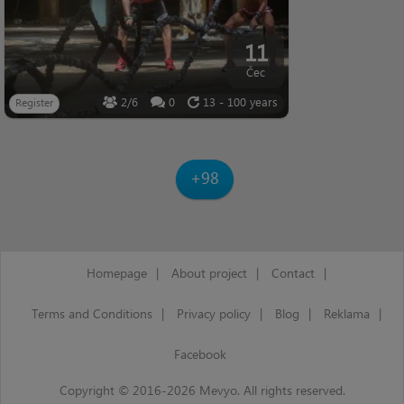
11
Čec
2/6
0
13 - 100 years
Register
+98
Homepage
|
About project
|
Contact
|
Terms and Conditions
|
Privacy policy
|
Blog
|
Reklama
|
Facebook
Copyright © 2016-2026 Mevyo. All rights reserved.