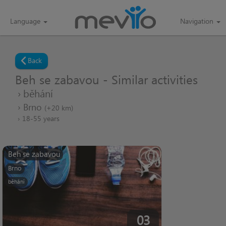
Language
Navigation
Back
Beh se zabavou - Similar activities
běhání
Brno
(+20 km)
18-55 years
Beh se zabavou
Brno
běhání
03