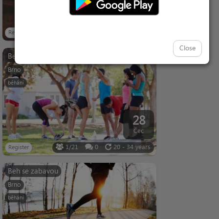
20
Čec
1/6
0
13 - 32 years
Register
Close
Beh se zabavou
Brno
běhání
28
Čec
1/21
0
20 - 34 years
Register
Beh se zabavou
Brno
běhání